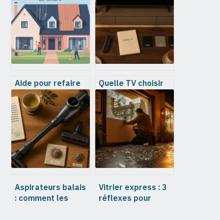
Aide pour refaire
Quelle TV choisir
sa toiture en 2024
en 2024 : OLED,
: choix, budget et
Mini-LED et
aides
critères essentiels
pour un achat
réussi
Aspirateurs balais
Vitrier express : 3
: comment les
réflexes pour
tests de l’UFC-Que
sécuriser votre
Choisir guident
bris de glace 7j/7