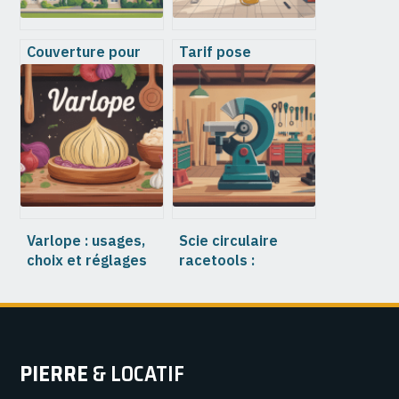
Couverture pour
Tarif pose
toiture : choix, prix
carrelage m2 : prix
et conseils pour un
moyens, exemples
projet durable
précis et conseils
Varlope : usages,
Scie circulaire
choix et réglages
racetools :
pour un rabotage
comment bien
précis
choisir et acheter
au meilleur prix
PIERRE
& LOCATIF