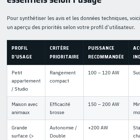
Pour synthétiser les avis et les données techniques, voici
un aperçu des priorités selon votre profil d’utilisateur.
PROFIL
CRITÈRE
PUISSANCE
AC
D’USAGE
PRIORITAIRE
RECOMMANDÉE
IN
Petit
Rangement
100 – 120 AW
Suc
appartement
compact
/ Studio
Maison avec
Efficacité
150 – 200 AW
Min
animaux
brosse
mo
Grande
Autonomie /
+200 AW
Sta
surface (>
Double
ch