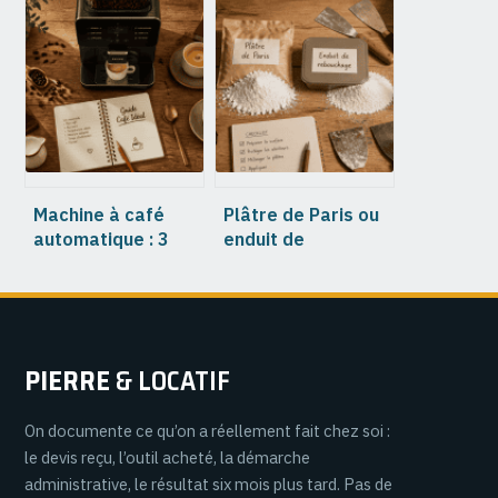
combles perdus :
vitrages : tarifs,
étapes, coûts et
aides et choix
solutions à
malins en 2026
connaître
Machine à café
Plâtre de Paris ou
automatique : 3
enduit de
critères
rebouchage :
techniques pour
comment choisir
choisir le modèle
pour éviter les
idéal
fissures ?
PIERRE
& LOCATIF
On documente ce qu’on a réellement fait chez soi :
le devis reçu, l’outil acheté, la démarche
administrative, le résultat six mois plus tard. Pas de