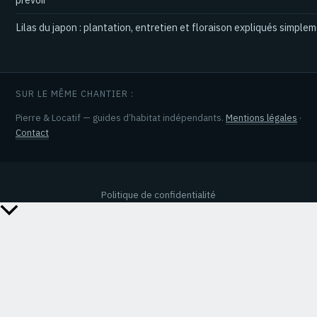
Lilas du japon : plantation, entretien et floraison expliqués simple
SUR LE MÊME CHANTIER :
Pierre & Locatif — guides d’habitat indépendants.
Mentions légales
·
Contact
Politique de confidentialité
Retour
en
haut