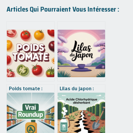
Articles Qui Pourraient Vous Intéresser :
Poids tomate :
Lilas du japon :
repères pratiques,
plantation,
rendements et
entretien et
calibres à
floraison
connaître
expliqués
simplement