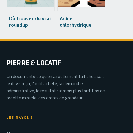
Où trouver du vrai
Acide
roundup
chlorhydrique
aujourd’hui sans
désherbant :
prendre de risques
efficacité, dangers
et vraies
alternatives
PIERRE
& LOCATIF
On documente ce qu’on a réellement fait chez soi :
le devis reçu, l’outil acheté, la démarche
administrative, le résultat six mois plus tard. Pas de
recette miracle, des ordres de grandeur.
LES RAYONS