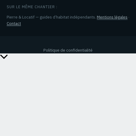
SUR LE MÊME CHANTIER :
Pierre & Locatif — guides d’habitat indépendants.
Mentions légales
·
Contact
Politique de confidentialité
Retour
en
haut