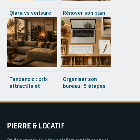
Qiara vs verisure
Rénover son plan
quelle alarme
de travail : 4
choisir pour
solutions pour
protéger votre
transformer sa
maison
cuisine sans
travaux lourds
Tendencio : prix
Organiser son
attractifs et
bureau : 5 étapes
design moderne,
pour gagner 15%
que vaut
de productivité au
réellement le
quotidien
service client ?
PIERRE
& LOCATIF