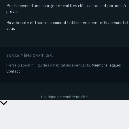
Poids moyen d’une courgette : chiffres clés, calibres et portions à
prévoir
Bicarbonate et fourmis comment l’utiliser vraiment efficacement c
vous
SUR LE MÊME CHANTIER :
Pierre & Locatif — guides d’habitat indépendants.
Mentions légales
·
Contact
Politique de confidentialité
Retour
en
haut