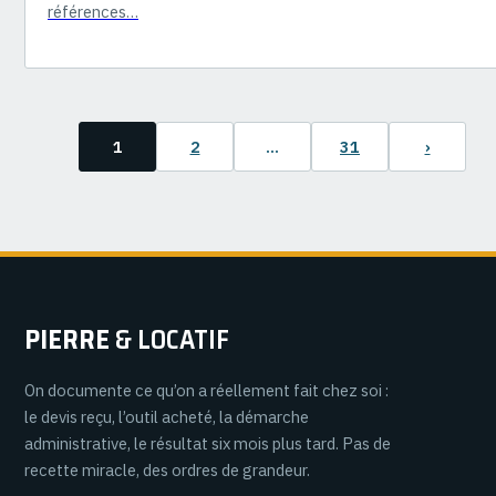
références…
1
2
…
31
›
PIERRE
& LOCATIF
On documente ce qu’on a réellement fait chez soi :
le devis reçu, l’outil acheté, la démarche
administrative, le résultat six mois plus tard. Pas de
recette miracle, des ordres de grandeur.