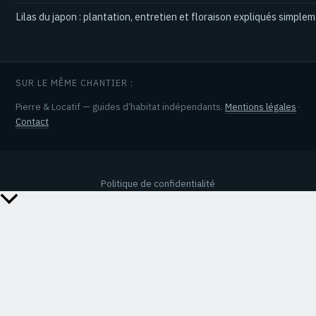
Lilas du japon : plantation, entretien et floraison expliqués simple
SUR LE MÊME CHANTIER :
Pierre & Locatif — guides d’habitat indépendants.
Mentions légales
·
Contact
Politique de confidentialité
Retour
en
haut