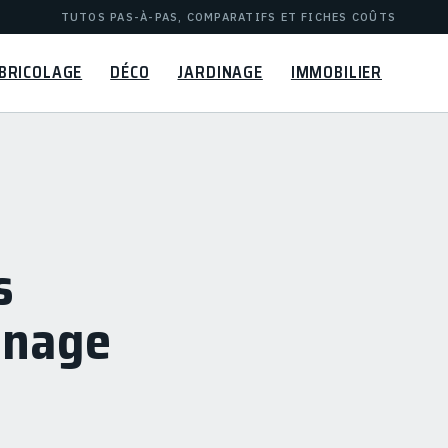
TUTOS PAS-À-PAS, COMPARATIFS ET FICHES COÛTS
BRICOLAGE
DÉCO
JARDINAGE
IMMOBILIER
s
énage