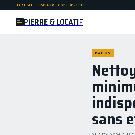
HABITAT · TRAVAUX · COPROPRIÉTÉ
PIERRE
& LOCATIF
MAISON
Nettoy
minimu
indis
sans e
28 JUIN 2026
·
ÉLISE