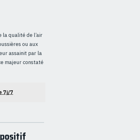
la qualité de l’air
oussières ou aux
ur assainit par la
ice majeur constaté
e 7j/7
positif