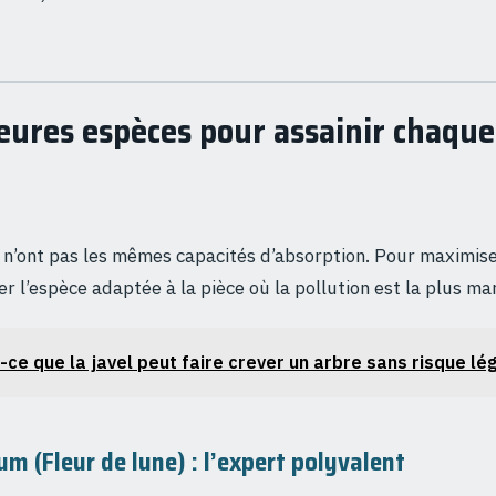
eures espèces pour assainir chaque 
 n’ont pas les mêmes capacités d’absorption. Pour maximiser 
ier l’espèce adaptée à la pièce où la pollution est la plus m
-ce que la javel peut faire crever un arbre sans risque lé
m (Fleur de lune) : l’expert polyvalent