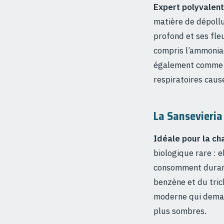
Expert polyvalent
matière de dépollu
profond et ses fle
compris l’ammoniaq
également comme
respiratoires causé
La Sansevieria
Idéale pour la cha
biologique rare : e
consomment durant 
benzène et du tric
moderne qui demand
plus sombres.