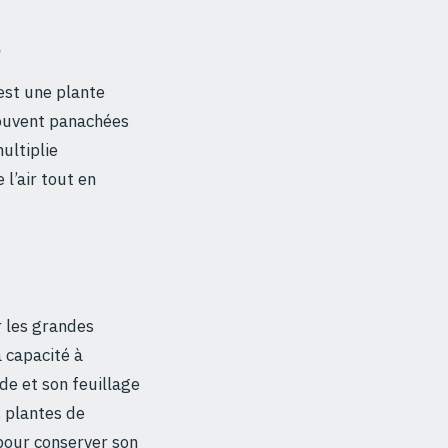
s
st une plante
 souvent panachées
ultiplie
 l’air tout en
 les grandes
a capacité à
de et son feuillage
s plantes de
 pour conserver son