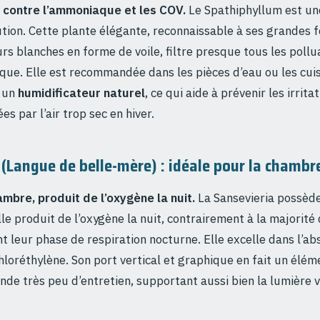
 contre l’ammoniaque et les COV.
Le Spathiphyllum est un
tion. Cette plante élégante, reconnaissable à ses grandes fe
urs blanches en forme de voile, filtre presque tous les pollu
ue. Elle est recommandée dans les pièces d’eau ou les cuisi
 un
humidificateur naturel
, ce qui aide à prévenir les irrita
es par l’air trop sec en hiver.
 (Langue de belle-mère) : idéale pour la chambr
mbre, produit de l’oxygène la nuit.
La Sansevieria possède
lle produit de l’oxygène la nuit, contrairement à la majorité
leur phase de respiration nocturne. Elle excelle dans l’ab
hloréthylène. Son port vertical et graphique en fait un élé
e très peu d’entretien, supportant aussi bien la lumière vi