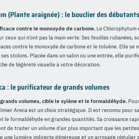
m (Plante araignée) : le bouclier des débutant
fficace contre le monoxyde de carbone.
Le Chlorophytum e
ur ceux qui n’ont pas la main verte. Ses feuilles rubanées,
icaces contre le monoxyde de carbone et le toluène. Elle se m
ses stolons. Placée dans un salon ou une entrée, elle purifie
he de légèreté visuelle à votre décoration.
ca : le purificateur de grands volumes
 grands volumes, cible le xylène et le formaldéhyde.
Pour
almier Areca est un choix stratégique. Il est reconnu pour s
 et le formaldéhyde en grandes quantités. Sa croissance rapi
nt de traiter un volume d’air plus important que les petite
te une lumière indirecte généreuse et un arrosage régulier