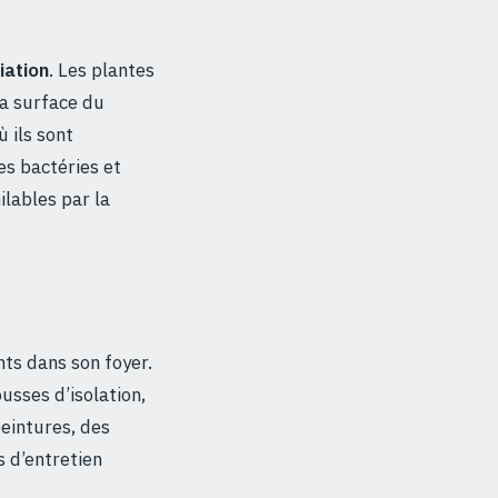
ation
. Les plantes
la surface du
ù ils sont
s bactéries et
lables par la
ents dans son foyer.
usses d’isolation,
peintures, des
s d’entretien