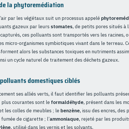
de la phytoremédiation
 l’air par les végétaux suit un processus appelé
phytoremédi
luants gazeux par leurs
stomates
, de petits pores situés à 
 capturés, ces polluants sont transportés vers les racines, o
s micro-organismes symbiotiques vivant dans le terreau. Ce
orment alors les substances toxiques en nutriments assimi
insi un cycle naturel de traitement des déchets gazeux.
 polluants domestiques ciblés
cement ses alliés verts, il faut identifier les polluants prés
 plus courantes sont le
formaldéhyde
, présent dans les mo
et les colles de meubles ; le
benzène
, issu des encres, des 
 fumée de cigarette ; l’
ammoniaque
, rejeté par les produit
ylène
, utilisé dans les vernis et les solvants.