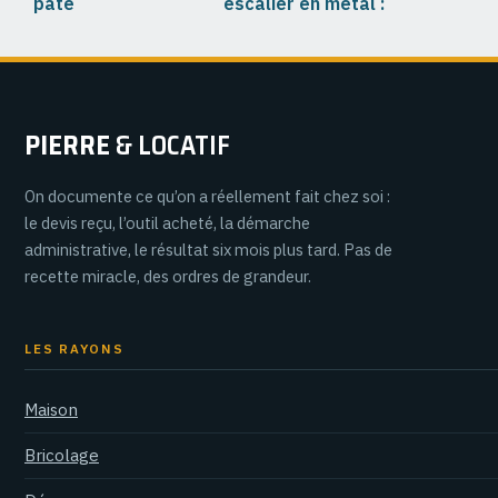
pâte
escalier en métal :
autodurcissante :
acier, Blondel et
3 astuces pour
assemblage sans
éviter les fissures
mauvaise surprise
et réussir vos
créations
PIERRE
& LOCATIF
On documente ce qu’on a réellement fait chez soi :
le devis reçu, l’outil acheté, la démarche
administrative, le résultat six mois plus tard. Pas de
recette miracle, des ordres de grandeur.
LES RAYONS
Maison
Bricolage