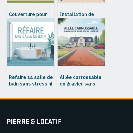
Couverture pour
Installation de
toiture : choix, prix
salle de bain :
et conseils pour un
étapes clés,
projet durable
budget et erreurs
à éviter
Refaire sa salle de
Allée carrossable
bain sans stress ni
en gravier sans
dépassement de
stabilisateur : ce
budget
qu’il faut vraiment
savoir
PIERRE
& LOCATIF