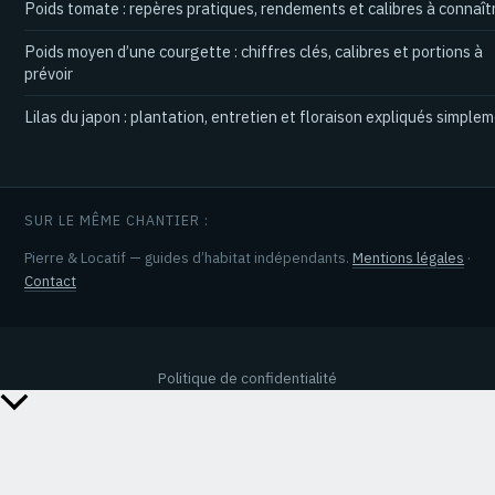
Poids tomate : repères pratiques, rendements et calibres à connaît
Poids moyen d’une courgette : chiffres clés, calibres et portions à
prévoir
Lilas du japon : plantation, entretien et floraison expliqués simple
SUR LE MÊME CHANTIER :
Pierre & Locatif — guides d’habitat indépendants.
Mentions légales
·
Contact
Politique de confidentialité
Retour
en
haut