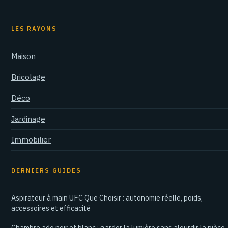
LES RAYONS
Maison
Bricolage
Déco
Jardinage
Immobilier
DERNIERS GUIDES
Aspirateur à main UFC Que Choisir : autonomie réelle, poids,
accessoires et efficacité
Chambre ado noir et blanc : garder la lumière sans alourdir la pièce