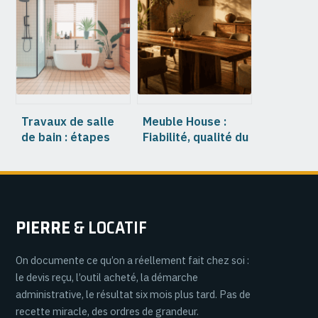
activités
entrepreneur :
manuelles pour les
modèle, mentions
12-17 ans
et bonnes
pratiques
Travaux de salle
Meuble House :
de bain : étapes
Fiabilité, qualité du
clés, budget et
bois et gestion des
erreurs à éviter
litiges passées au
crible
PIERRE
& LOCATIF
On documente ce qu’on a réellement fait chez soi :
le devis reçu, l’outil acheté, la démarche
administrative, le résultat six mois plus tard. Pas de
recette miracle, des ordres de grandeur.