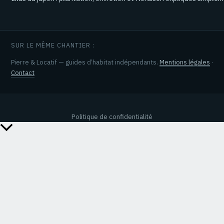
SUR LE MÊME CHANTIER :
Pierre & Locatif — guides d’habitat indépendants.
Mentions légales
·
Contact
Politique de confidentialité
Retour
en
haut