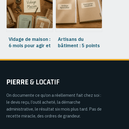
Vidage de maison :
Artisans du
6 mois pour agir et
bâtiment : 5 points
4 étapes clés pour
de contrôle pour
réussir votre
éviter les
succession
malfaçons et
protéger votre
budget
PIERRE
& LOCATIF
On documente ce qu’on a réellement fait chez soi :
le devis reçu, l’outil acheté, la démarche
administrative, le résultat six mois plus tard. Pas de
recette miracle, des ordres de grandeur.