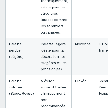
thermiquement,
idéale pour les
structures
lourdes comme
les sommiers
ou canapés.
Palette
Palette légère,
Moyenne
HT o
perdue
idéale pour la
traité
(Légère)
décoration, les
étagères et les
petits objets.
Palette
À éviter,
Élevée
Chimi
colorée
souvent traitée
Peint
(Bleue/Rouge)
chimiquement,
toxiq
non
recommandée