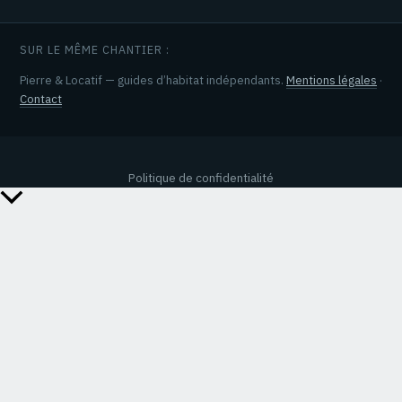
SUR LE MÊME CHANTIER :
Pierre & Locatif — guides d’habitat indépendants.
Mentions légales
·
Contact
Politique de confidentialité
Retour
en
haut