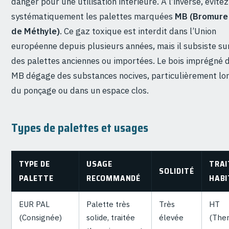
danger pour une utilisation intérieure. À l’inverse, évitez
systématiquement les palettes marquées
MB (Bromure
de Méthyle)
. Ce gaz toxique est interdit dans l’Union
européenne depuis plusieurs années, mais il subsiste su
des palettes anciennes ou importées. Le bois imprégné 
MB dégage des substances nocives, particulièrement lo
du ponçage ou dans un espace clos.
Types de palettes et usages
TYPE DE
USAGE
TRA
SOLIDITÉ
PALETTE
RECOMMANDÉ
HABI
EUR PAL
Palette très
Très
HT
(Consignée)
solide, traitée
élevée
(The