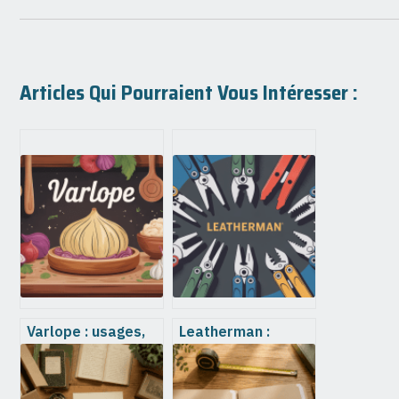
Articles Qui Pourraient Vous Intéresser :
Varlope : usages,
Leatherman :
choix et réglages
comment choisir et
pour un rabotage
utiliser le bon outil
précis
multifonction