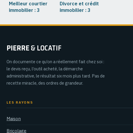
Meilleur courtier
Divorce et crédit
immobilier : 3
immobilier : 3
critères de
solutions pour
sélection et
protéger votre
comparatif des
patrimoine et
leaders
votre solvabilité
PIERRE
& LOCATIF
On documente ce qu’on a réellement fait chez soi :
le devis reçu, l’outil acheté, la démarche
administrative, le résultat six mois plus tard. Pas de
recette miracle, des ordres de grandeur.
LES RAYONS
Maison
Bricolage