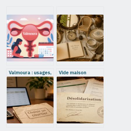
Valmoura : usages,
Vide maison
effets et
gratuit : 3
précautions à
conditions pour ne
connaître avant
rien payer du tout
d’en prendre