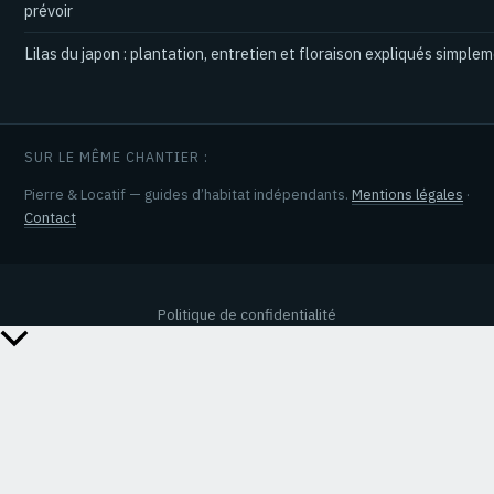
prévoir
Lilas du japon : plantation, entretien et floraison expliqués simple
SUR LE MÊME CHANTIER :
Pierre & Locatif — guides d’habitat indépendants.
Mentions légales
·
Contact
Politique de confidentialité
Retour
en
haut