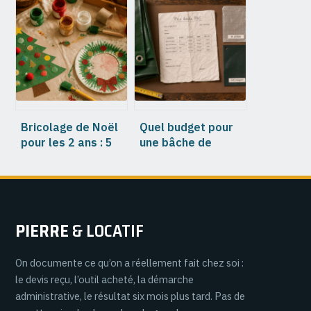
clés, budget et
bois et gestion des
erreurs à éviter
litiges passées au
crible
Bricolage de Noël
Quel budget pour
pour les 2 ans : 5
une bâche de
activités créatives
protection ? Prix
sans ciseaux ni
au m², grammages
danger
et options
PIERRE
& LOCATIF
On documente ce qu’on a réellement fait chez soi :
le devis reçu, l’outil acheté, la démarche
administrative, le résultat six mois plus tard. Pas de