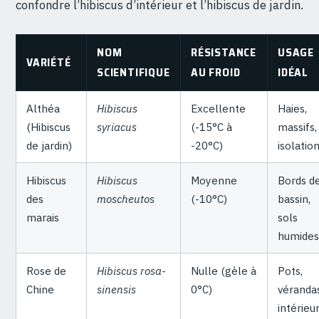
confondre l’hibiscus d’intérieur et l’hibiscus de jardin.
NOM
RÉSISTANCE
USAGE
VARIÉTÉ
SCIENTIFIQUE
AU FROID
IDÉAL
Althéa
Hibiscus
Excellente
Haies,
(Hibiscus
syriacus
(-15°C à
massifs,
de jardin)
-20°C)
isolatio
Hibiscus
Hibiscus
Moyenne
Bords d
des
moscheutos
(-10°C)
bassin,
marais
sols
humides
Rose de
Hibiscus rosa-
Nulle (gèle à
Pots,
Chine
sinensis
0°C)
vérandas
intérieu