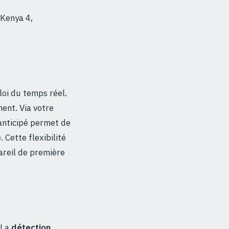
 Kenya 4,
loi du temps réel.
ment. Via votre
 anticipé permet de
 Cette flexibilité
areil de première
 La
détection