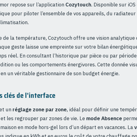
mor repose sur l’application
Cozytouch
. Disponible sur iOS
nique pour piloter l’ensemble de vos appareils, du radiateur
limatisation.
 de la température, Cozytouch offre une vision analytique 
que geste laisse une empreinte sur votre bilan énergétiqu
ps réel. En consultant l’historique par pièce ou par période,
dition ou les comportements énergivores. Cette donnée vis
f en un véritable gestionnaire de son budget énergie.
 clés de l’interface
met un
réglage zone par zone
, idéal pour définir une tempé
et les regrouper par zones de vie. Le
mode Absence
permet
 maison en mode hors-gel lors d’un départ en vacances. La
v
s indique en kWh et en euros le coût de votre chauffage po