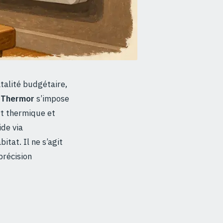
atalité budgétaire,
 Thermor
s’impose
rt thermique et
ide via
itat. Il ne s’agit
précision