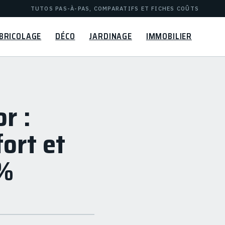
TUTOS PAS-À-PAS, COMPARATIFS ET FICHES COÛTS
BRICOLAGE
DÉCO
JARDINAGE
IMMOBILIER
r :
ort et
0%