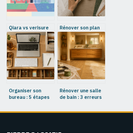
Qiara vs verisure
Rénover son plan
quelle alarme
de travail : 4
choisir pour
solutions pour
protéger votre
transformer sa
maison
cuisine sans
travaux lourds
Organiser son
Rénover une salle
bureau : 5 étapes
de bain : 3 erreurs
pour gagner 15%
d’étanchéité et le
de productivité au
planning complet
quotidien
pour réussir