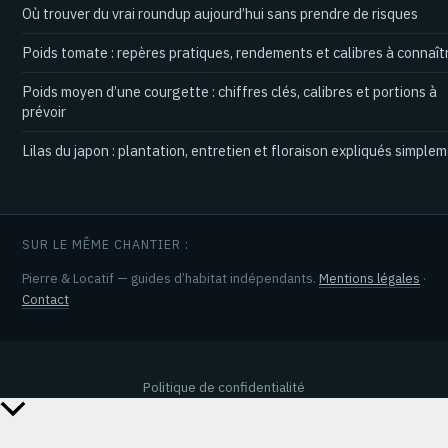
Où trouver du vrai roundup aujourd’hui sans prendre de risques
Poids tomate : repères pratiques, rendements et calibres à connaît
Poids moyen d’une courgette : chiffres clés, calibres et portions à
prévoir
Lilas du japon : plantation, entretien et floraison expliqués simple
SUR LE MÊME CHANTIER :
Pierre & Locatif — guides d’habitat indépendants.
Mentions légales
·
Contact
Politique de confidentialité
Retour
en