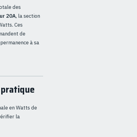
totale des
eur 20A
, la section
Watts. Ces
mmandent de
n permanence à sa
 pratique
nale en Watts de
rifier la