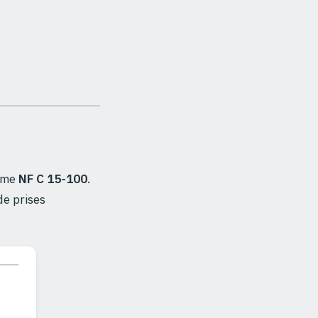
orme
NF C 15-100
.
de prises